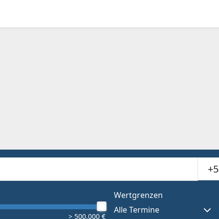
Suchr
or results.
Wertgrenzen
Alle Termine
> 500.000 €