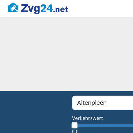
PLZ, Ort oder Bundesland
Type 1 or more characters f
Verkehrswert
0 €