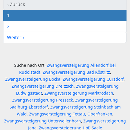
‹ Zurück
1
2
Weiter ›
Suche nach Ort:
Zwangsversteigerung Allendorf bei
Rudolstadt
,
Zwangsversteigerung Bad Köstritz
,
Zwangsversteigerung Bocka
,
Zwangsversteigerung Cursdorf
,
Zwangsversteigerung Dreitzsch
,
Zwangsversteigerung
Ludwigsstadt
,
Zwangsversteigerung Marktrodach
,
Zwangsversteigerung Presseck
,
Zwangsversteigerung
Saalburg-Ebersdorf
,
Zwangsversteigerung Steinbach am
Wald
,
Zwangsversteigerung Tettau, Oberfranken
,
Zwangsversteigerung Unterwellenborn
,
Zwangsversteigerung
Jena
,
Zwangsversteigerung Hof, Saale