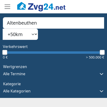
PLZ, Ort oder Bundesland
Suchradius
Type 1 or more characters for results.
Verkehrswert
0 €
> 500.000 €
Wertgrenzen
Alle Termine
Kategorie
Alle Kategorien