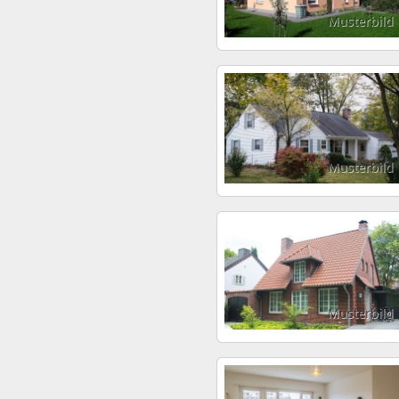
Musterbild
Musterbild
Musterbild