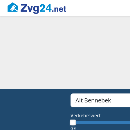
PLZ, Ort oder Bundesland
Type 1 or more characters f
Verkehrswert
0 €