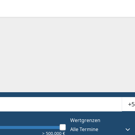
Suchr
or results.
Wertgrenzen
Alle Termine
> 500.000 €