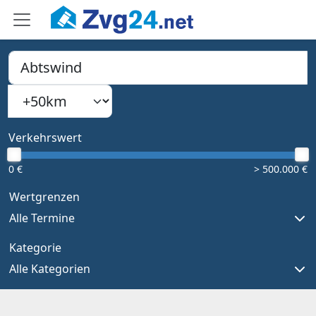
PLZ, Ort oder Bundesland
Suchradius
Type 1 or more characters for results.
Verkehrswert
0 €
> 500.000 €
Wertgrenzen
Alle Termine
Kategorie
Alle Kategorien