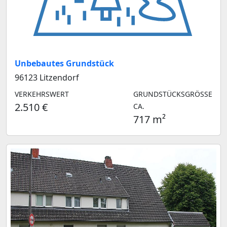
Unbebautes Grundstück
96123 Litzendorf
VERKEHRSWERT
GRUNDSTÜCKSGRÖSSE C
2.510 €
A.
717 m²