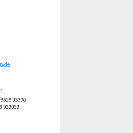
en.de
:
 03628 93300
28 933033