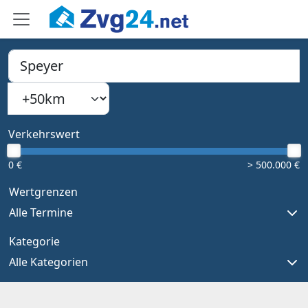
PLZ, Ort oder Bundesland
Suchradius
Type 1 or more characters for results.
Verkehrswert
0 €
> 500.000 €
Wertgrenzen
Alle Termine
Kategorie
Alle Kategorien