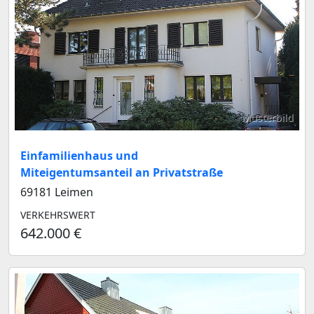
Musterbild
Einfamilienhaus und
Miteigentumsanteil an Privatstraße
69181 Leimen
VERKEHRSWERT
642.000 €