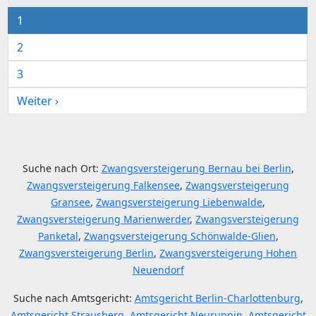
1
2
3
Weiter ›
Suche nach Ort:
Zwangsversteigerung Bernau bei Berlin
,
Zwangsversteigerung Falkensee
,
Zwangsversteigerung
Gransee
,
Zwangsversteigerung Liebenwalde
,
Zwangsversteigerung Marienwerder
,
Zwangsversteigerung
Panketal
,
Zwangsversteigerung Schönwalde-Glien
,
Zwangsversteigerung Berlin
,
Zwangsversteigerung Hohen
Neuendorf
Suche nach Amtsgericht:
Amtsgericht Berlin-Charlottenburg
,
Amtsgericht Strausberg
,
Amtsgericht Neuruppin
,
Amtsgericht