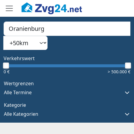
PLZ, Ort oder Bundesland
Suchradius
Type 1 or more characters for results.
Verkehrswert
0 €
> 500.000 €
Wertgrenzen
Alle Termine
Kategorie
Alle Kategorien