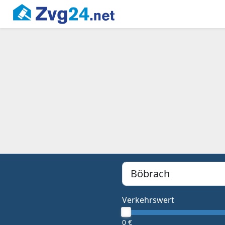
PLZ, Ort oder Bundesland
Type 1 or more characters f
Verkehrswert
0 €