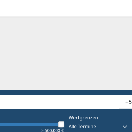
Suchr
or results.
Wertgrenzen
Alle Termine
> 500.000 €