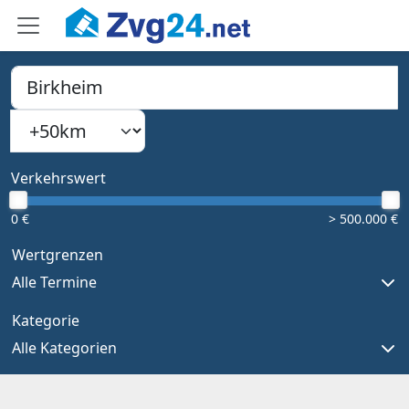
PLZ, Ort oder Bundesland
Suchradius
Type 1 or more characters for results.
Verkehrswert
0 €
> 500.000 €
Wertgrenzen
Alle Termine
Kategorie
Alle Kategorien