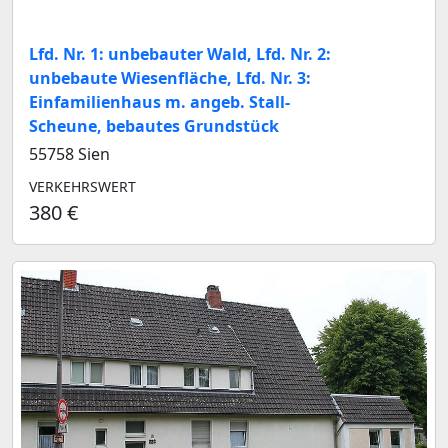
Lfd. Nr. 1: unbebauter Wald, Lfd. Nr. 2:
unbebaute Wiesenfläche, Lfd. Nr. 3:
Einfamilienhaus m. angeb. Stall-
Scheune, bebautes Grundstück
55758 Sien
VERKEHRSWERT
380 €