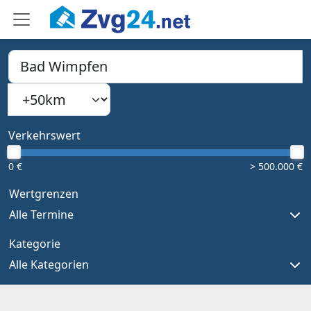
PLZ, Ort oder Bundesland
Suchradius
Type 1 or more characters for results.
Verkehrswert
0 €
> 500.000 €
Wertgrenzen
Alle Termine
Kategorie
Alle Kategorien