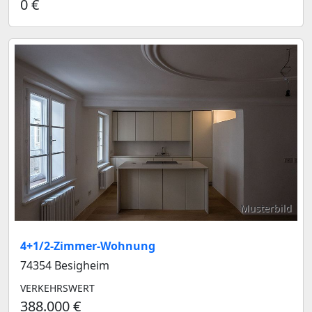
0 €
Musterbild
4+1/2-Zimmer-Wohnung
74354 Besigheim
VERKEHRSWERT
388.000 €