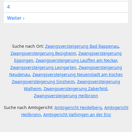
4
Weiter ›
Suche nach Ort:
Zwangsversteigerung Bad Rappenau
,
Zwangsversteigerung Besigheim
,
Zwangsversteigerung
Eppingen
,
Zwangsversteigerung Lauffen am Neckar
,
Zwangsversteigerung Leingarten
,
Zwangsversteigerung
Neudenau
,
Zwangsversteigerung Neuenstadt am Kocher
,
Zwangsversteigerung Sinsheim
,
Zwangsversteigerung
Walheim
,
Zwangsversteigerung Zaberfeld
,
Zwangsversteigerung Heilbronn
Suche nach Amtsgericht:
Amtsgericht Heidelberg
,
Amtsgericht
Heilbronn
,
Amtsgericht Vaihingen an der Enz