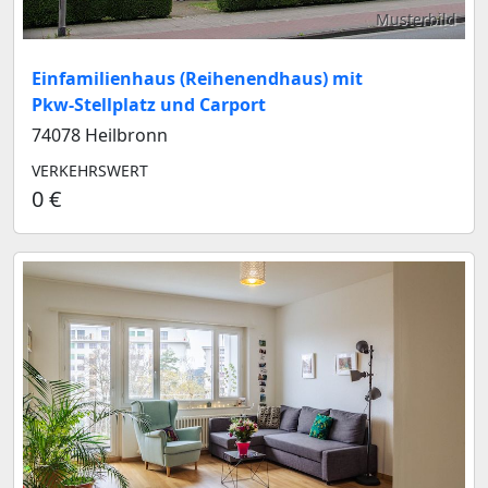
Musterbild
Einfamilienhaus (Reihenendhaus) mit
Pkw-Stellplatz und Carport
74078 Heilbronn
VERKEHRSWERT
0 €