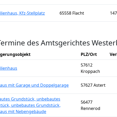
lienhaus, Kfz-Stellplatz
65558 Flacht
147
Termine des Amtsgerichtes Weste
igerungsobjekt
PLZ/Ort
Ver
57612
ilienhaus
Kroppach
us mit Garage und Doppelgarage
57627 Astert
utes Grundstück, unbebautes
56477
tück, unbebautes Grundstück,
Rennerod
aus mit Nebengebäude