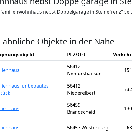
hnhaus nebst Doppelgarage in Ste
infamilienwohnhaus nebst Doppelgarage in Steinefrenz" sei
e ähnliche Objekte in der Nähe
igerungsobjekt
PLZ/Ort
Verkehr
56412
ilienhaus
151
Nentershausen
ilienhaus, unbebautes
56412
732
tück
Niederelbert
56459
ilienhaus
130
Brandscheid
ilienhaus
56457 Westerburg
63