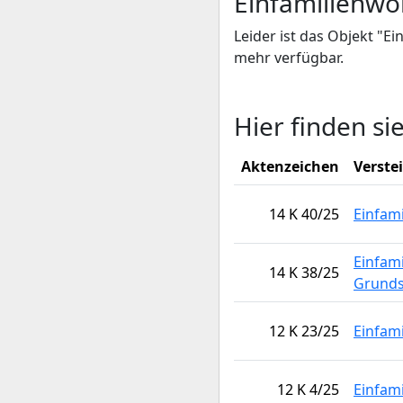
Einfamilienwo
Leider ist das Objekt "E
mehr verfügbar.
Hier finden si
Aktenzeichen
Verste
14 K 40/25
Einfam
Einfam
14 K 38/25
Grunds
12 K 23/25
Einfam
12 K 4/25
Einfam