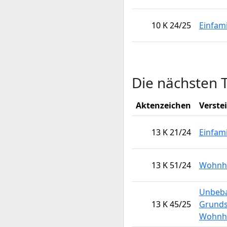
10 K 24/25
Einfami
Die nächsten 
Aktenzeichen
Verste
13 K 21/24
Einfam
13 K 51/24
Wohnha
Unbeba
13 K 45/25
Grunds
Wohnh