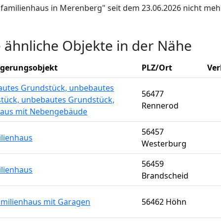
infamilienhaus in Merenberg" seit dem 23.06.2026 nicht meh
e ähnliche Objekte in der Nähe
igerungsobjekt
PLZ/Ort
Ver
utes Grundstück, unbebautes
56477
tück, unbebautes Grundstück,
Rennerod
aus mit Nebengebäude
56457
ilienhaus
Westerburg
56459
ilienhaus
Brandscheid
milienhaus mit Garagen
56462 Höhn