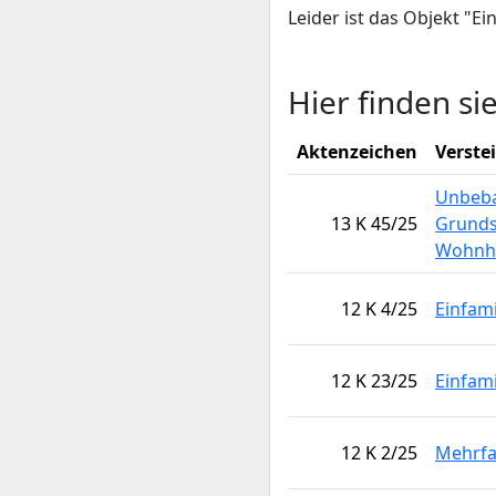
Leider ist das Objekt "E
Hier finden si
Aktenzeichen
Verste
Unbeba
13 K 45/25
Grunds
Wohnh
12 K 4/25
Einfam
12 K 23/25
Einfam
12 K 2/25
Mehrfa