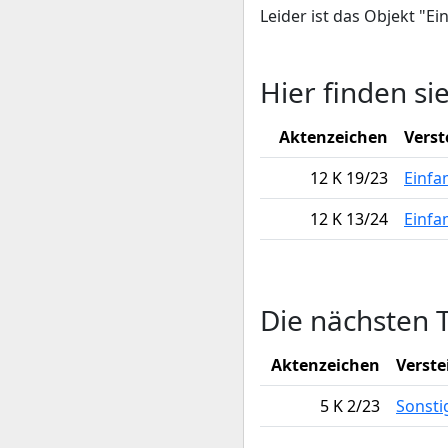
Leider ist das Objekt "E
Hier finden si
Aktenzeichen
Verst
12 K 19/23
Einfa
12 K 13/24
Einfa
Die nächsten 
Aktenzeichen
Verste
5 K 2/23
Sonsti