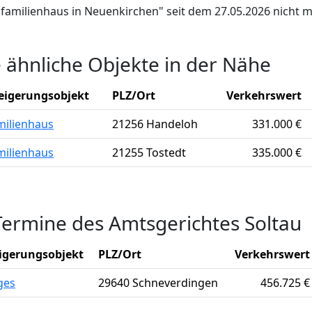
infamilienhaus in Neuenkirchen" seit dem 27.05.2026 nicht 
e ähnliche Objekte in der Nähe
eigerungsobjekt
PLZ/Ort
Verkehrswert
milienhaus
21256 Handeloh
331.000 €
milienhaus
21255 Tostedt
335.000 €
Termine des Amtsgerichtes Soltau
igerungsobjekt
PLZ/Ort
Verkehrswert
ges
29640 Schneverdingen
456.725 €