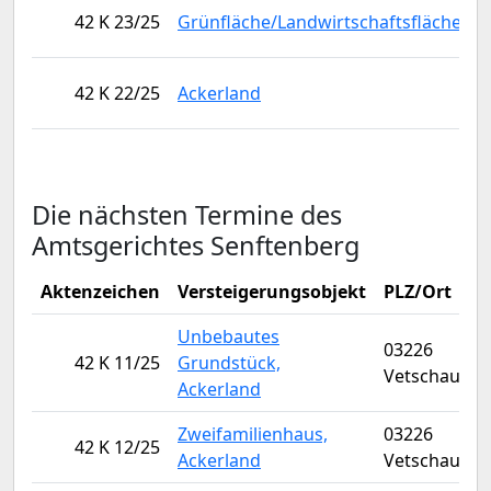
0
42 K 23/25
Grünfläche/Landwirtschaftsfläche
G
0
42 K 22/25
Ackerland
G
Die nächsten Termine des
Amtsgerichtes Senftenberg
Aktenzeichen
Versteigerungsobjekt
PLZ/Ort
Unbebautes
03226
42 K 11/25
Grundstück,
Vetschau/Sp
Ackerland
Zweifamilienhaus,
03226
42 K 12/25
Ackerland
Vetschau/Sp