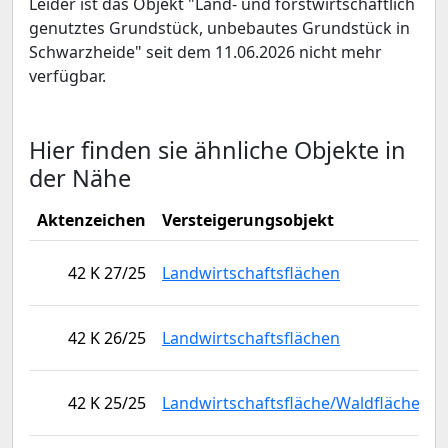
Leider ist das Objekt "Land- und forstwirtschaftlich
genutztes Grundstück, unbebautes Grundstück in
Schwarzheide" seit dem 11.06.2026 nicht mehr
verfügbar.
Hier finden sie ähnliche Objekte in
der Nähe
Aktenzeichen
Versteigerungsobjekt
P
0
42 K 27/25
Landwirtschaftsflächen
G
0
42 K 26/25
Landwirtschaftsflächen
G
0
42 K 25/25
Landwirtschaftsfläche/Waldfläche
G