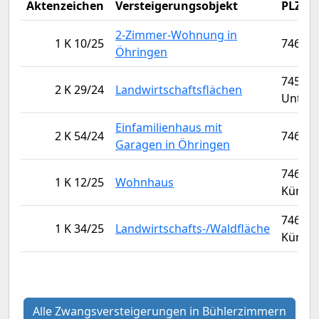
Aktenzeichen
Versteigerungsobjekt
PLZ/O
2-Zimmer-Wohnung in
1 K 10/25
74613 
Öhringen
74547
2 K 29/24
Landwirtschaftsflächen
Unter
Einfamilienhaus mit
2 K 54/24
74613 
Garagen in Öhringen
74653
1 K 12/25
Wohnhaus
Künzel
74653
1 K 34/25
Landwirtschafts-/Waldfläche
Künzel
Alle Zwangsversteigerungen in Bühlerzimmern