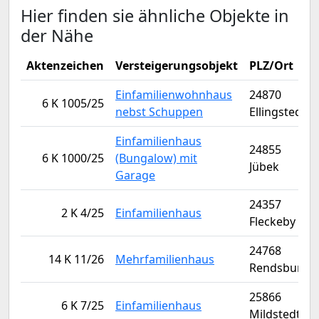
Hier finden sie ähnliche Objekte in
der Nähe
Aktenzeichen
Versteigerungsobjekt
PLZ/Ort
Einfamilienwohnhaus
24870
6 K 1005/25
nebst Schuppen
Ellingstedt
Einfamilienhaus
24855
6 K 1000/25
(Bungalow) mit
Jübek
Garage
24357
2 K 4/25
Einfamilienhaus
Fleckeby
24768
14 K 11/26
Mehrfamilienhaus
Rendsburg
25866
6 K 7/25
Einfamilienhaus
Mildstedt