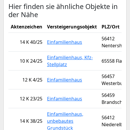
Hier finden sie ähnliche Objekte in
der Nähe
Aktenzeichen
Versteigerungsobjekt
PLZ/Ort
56412
14 K 40/25
Einfamilienhaus
Nentershau
Einfamilienhaus, Kfz-
10 K 24/25
65558 Flacht
Stellplatz
56457
12 K 4/25
Einfamilienhaus
Westerburg
56459
12 K 23/25
Einfamilienhaus
Brandscheid
Einfamilienhaus,
56412
14 K 38/25
unbebautes
Niederelbert
Grundstück