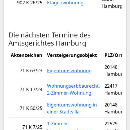
902 K 26/25
Etagenwohnung
Hamburg
Die nächsten Termine des
Amtsgerichtes Hamburg
Aktenzeichen
Versteigerungsobjekt
PLZ/Ort
20148
71 K 63/23
Eigentumswohnung
Hamburg
Wohnungserbbaurecht,
22417
71 K 17/24
2-Zimmer-Wohnung
Hamburg
Eigentumswohnung in
20148
71 K 50/25
einer Stadtvilla
Hamburg
1-Zimmer-
22529
71 K 7/25