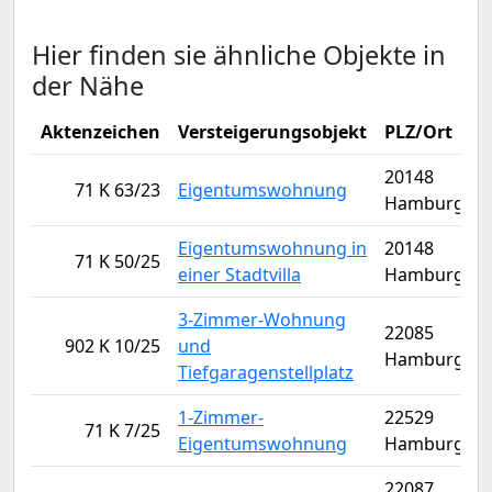
Hier finden sie ähnliche Objekte in
der Nähe
Aktenzeichen
Versteigerungsobjekt
PLZ/Ort
V
20148
71 K 63/23
Eigentumswohnung
Hamburg
Eigentumswohnung in
20148
71 K 50/25
einer Stadtvilla
Hamburg
3-Zimmer-Wohnung
22085
902 K 10/25
und
Hamburg
Tiefgaragenstellplatz
1-Zimmer-
22529
71 K 7/25
Eigentumswohnung
Hamburg
22087