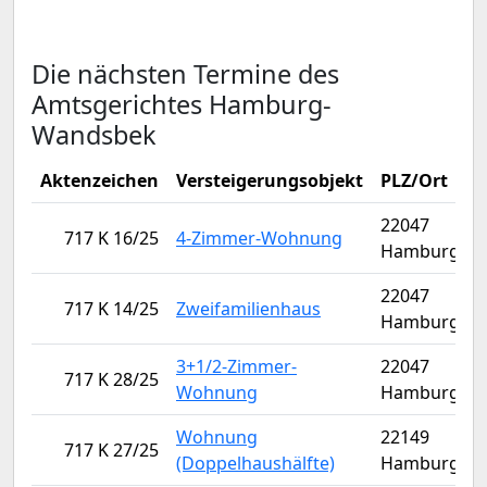
Die nächsten Termine des
Amtsgerichtes Hamburg-
Wandsbek
Aktenzeichen
Versteigerungsobjekt
PLZ/Ort
V
22047
717 K 16/25
4-Zimmer-Wohnung
Hamburg
22047
717 K 14/25
Zweifamilienhaus
Hamburg
3+1/2-Zimmer-
22047
717 K 28/25
Wohnung
Hamburg
Wohnung
22149
717 K 27/25
(Doppelhaushälfte)
Hamburg