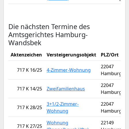
Die nächsten Termine des
Amtsgerichtes Hamburg-
Wandsbek
Aktenzeichen
Versteigerungsobjekt
PLZ/Ort
V
22047
717 K 16/25
4-Zimmer-Wohnung
Hamburg
22047
717 K 14/25
Zweifamilienhaus
Hamburg
3+1/2-Zimmer-
22047
717 K 28/25
Wohnung
Hamburg
Wohnung
22149
717 K 27/25