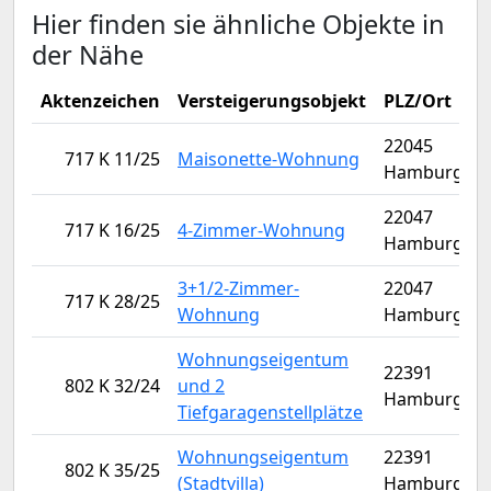
Hier finden sie ähnliche Objekte in
der Nähe
Aktenzeichen
Versteigerungsobjekt
PLZ/Ort
V
22045
717 K 11/25
Maisonette-Wohnung
Hamburg
22047
717 K 16/25
4-Zimmer-Wohnung
Hamburg
3+1/2-Zimmer-
22047
717 K 28/25
Wohnung
Hamburg
Wohnungseigentum
22391
802 K 32/24
und 2
Hamburg
Tiefgaragenstellplätze
Wohnungseigentum
22391
802 K 35/25
(Stadtvilla)
Hamburg