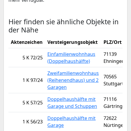
mehr verfügbar.
Hier finden sie ähnliche Objekte in
der Nähe
Aktenzeichen
Versteigerungsobjekt
PLZ/Ort
Einfamilienwohnhaus
71139
5 K 72/25
(Doppelhaushälfte)
Ehningen
Zweifamilienwohnhaus
70565
1 K 97/24
(Reihenendhaus) und 2
Stuttgart
Garagen
Doppelhaushälfte mit
71116
5 K 57/25
Garage und Schuppen
Gärtringen
Doppelhaushälfte mit
72622
1 K 56/23
Garage
Nürtingen