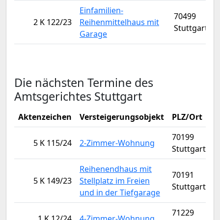
Einfamilien-
70499
2 K 122/23
Reihenmittelhaus mit
Stuttgart
Garage
Die nächsten Termine des
Amtsgerichtes Stuttgart
Aktenzeichen
Versteigerungsobjekt
PLZ/Ort
V
70199
5 K 115/24
2-Zimmer-Wohnung
Stuttgart
Reihenendhaus mit
70191
5 K 149/23
Stellplatz im Freien
Stuttgart
und in der Tiefgarage
71229
1 K 12/24
4-Zimmer-Wohnung